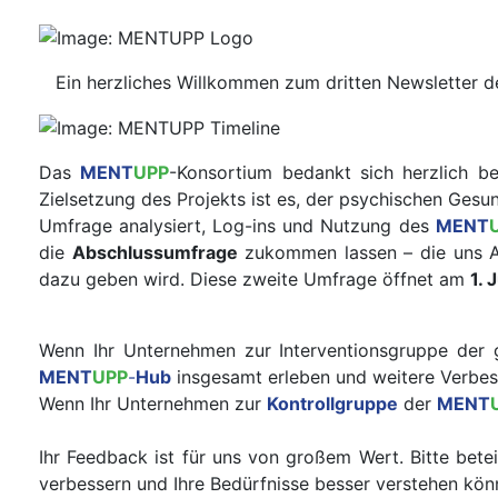
Ein herzliches Willkommen zum dritten Newsletter 
Das
MENT
UPP
-Konsortium bedankt sich herzlich b
Zielsetzung des Projekts ist es, der psychischen Gesu
Umfrage analysiert, Log-ins und Nutzung des
MENT
die
Abschlussumfrage
zukommen lassen – die uns A
dazu geben wird. Diese zweite Umfrage öffnet am
1. 
Wenn Ihr Unternehmen zur Interventionsgruppe der
MENT
UPP
-
Hub
insgesamt erleben und weitere Verbess
Wenn Ihr Unternehmen zur
Kontrollgruppe
der
MENT
Ihr Feedback ist für uns von großem Wert. Bitte bet
verbessern und Ihre Bedürfnisse besser verstehen kön