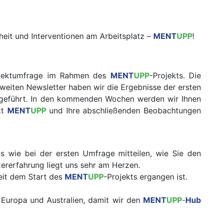
eit und Interventionen am Arbeitsplatz –
MENT
UPP
!
Projektumfrage im Rahmen des
MENT
UPP
-Projekts. Die
zweiten Newsletter haben wir die Ergebnisse der ersten
geführt. In den kommenden Wochen werden wir Ihnen
kt
MENT
UPP
und Ihre abschließenden Beobachtungen
s wie bei der ersten Umfrage mitteilen, wie Sie den
ererfahrung liegt uns sehr am Herzen.
seit dem Start des
MENT
UPP
-Projekts ergangen ist.
 Europa und Australien, damit wir den
MENT
UPP
-
Hub