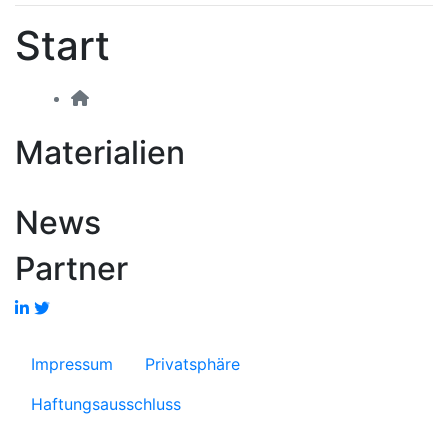
Start
Bauwesen
In diesem Bereich finden Sie
Lernmittel, die für Personen entwickelt
wurden, die im Bauwesen tätig sind.
Materialien
News
Partner
Zurück
Weite
Impressum
Privatsphäre
Haftungsausschluss